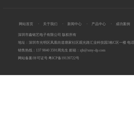
网站首页
·
关于我们
·
新闻中心
·
产品中心
·
成功案例
深圳市鑫铭艺电子有限公司 版权所有
地址：深圳市光明区凤凰街道塘家社区观光路汇业科技园3栋C区一楼 电话：0755
销售热线：137 9840 3591周先生 邮箱：zjh@xmy-dp.com
网站备案/许可证号:粤ICP备19139722号