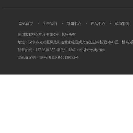
网站首页
·
关于我们
·
新闻中心
·
产品中心
·
成功案例
深圳市鑫铭艺电子有限公司 版权所有
地址：深圳市光明区凤凰街道塘家社区观光路汇业科技园3栋C区一楼 电话：0755
销售热线：137 9840 3591周先生 邮箱：zjh@xmy-dp.com
网站备案/许可证号:粤ICP备19139722号